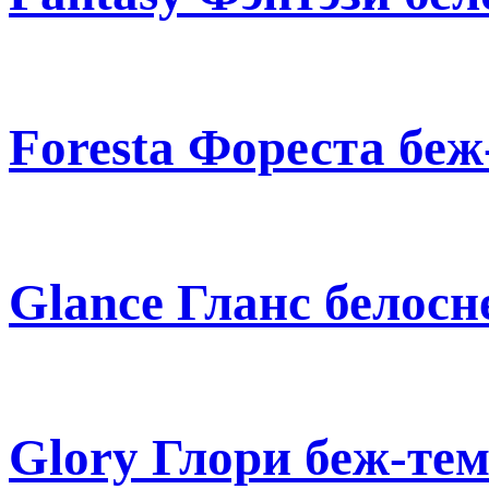
Foresta Фореста бе
Glance Гланc белос
Glory Глори беж-те