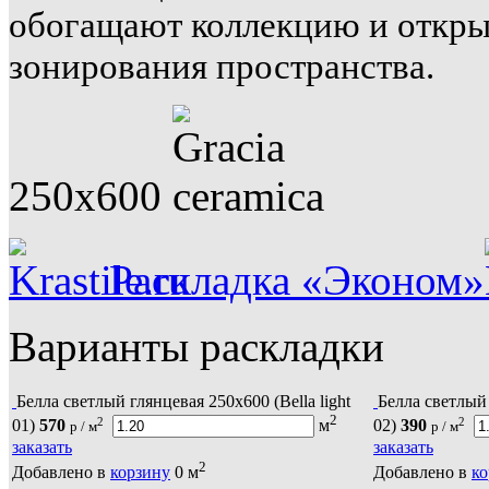
обогащают коллекцию и откр
зонирования пространства.
250x600
Раскладка «Эконом»
Варианты раскладки
Белла светлый глянцевая 250х600 (Bella light
Белла светлый 
2
2
2
01)
570
м
02)
390
р / м
р / м
заказать
заказать
2
Добавлено в
корзину
0
м
Добавлено в
ко