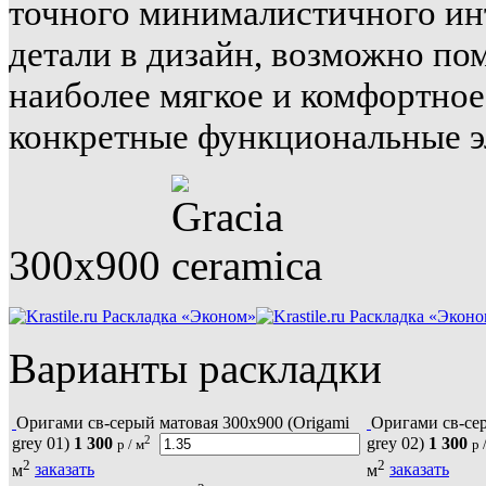
точного минималистичного ин
детали в дизайн, возможно пом
наиболее мягкое и комфортное
конкретные функциональные э
300x900
Раскладка «Эконом»
Раскладка «Экон
Варианты раскладки
Оригами св-серый матовая 300х900 (Origami
Оригами св-сер
2
grey 01)
1 300
grey 02)
1 300
р / м
р 
2
2
м
заказать
м
заказать