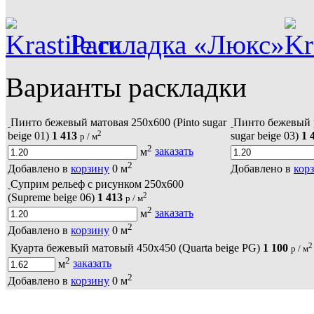
Раскладка «Люкс»
Варианты раскладки
Пинто бежевый матовая 250х600 (Pinto sugar
Пинто бежевый р
2
beige 01)
1 413
sugar beige 03)
1 
р / м
2
м
заказать
2
Добавлено в
корзину
0
м
Добавлено в
кор
Суприм рельеф с рисунком 250х600
2
(Supreme beige 06)
1 413
р / м
2
м
заказать
2
Добавлено в
корзину
0
м
2
Куарта бежевый матовый 450х450 (Quarta beige PG)
1 100
р / м
2
м
заказать
2
Добавлено в
корзину
0
м