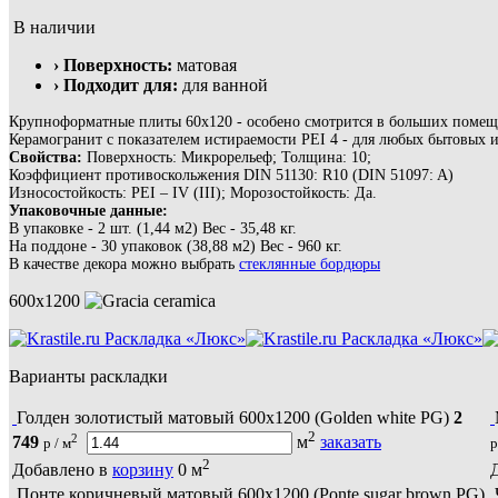
В наличии
› Поверхность:
матовая
› Подходит для:
для ванной
Крупноформатные плиты 60х120 - особено смотрится в больших помещ
Керамогранит с показателем истираемости PEI 4 - для любых бытовых и
Свойства:
Поверхность: Микрорельеф; Толщина: 10;
Коэффициент противоскольжения DIN 51130: R10 (DIN 51097: A)
Износостойкость: PEI – IV (III); Морозостойкость: Да.
Упаковочные данные:
В упаковке - 2 шт. (1,44 м2) Вес - 35,48 кг.
На поддоне - 30 упаковок (38,88 м2) Вес - 960 кг.
В качестве декора можно выбрать
стеклянные бордюры
600x1200
Раскладка «Люкс»
Раскладка «Люкс»
Варианты раскладки
Голден золотистый матовый 600х1200 (Golden white PG)
2
2
2
749
м
заказать
р / м
р
2
Добавлено в
корзину
0
м
Понте коричневый матовый 600х1200 (Ponte sugar brown PG)