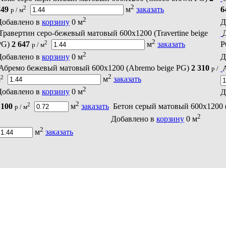
2
2
749
м
заказать
6
р / м
2
Добавлено в
корзину
0
м
Д
Травертин серо-бежевый матовый 600х1200 (Travertine beige
2
2
PG)
2 647
м
заказать
P
р / м
2
Добавлено в
корзину
0
м
Д
Абремо бежевый матовый 600х1200 (Abremo beige PG)
2 310
р /
2
2
м
заказать
м
2
Добавлено в
корзину
0
м
Д
2
2
 100
м
заказать
Бетон серый матовый 600х1200 (
р / м
2
Добавлено в
корзину
0
м
2
м
заказать