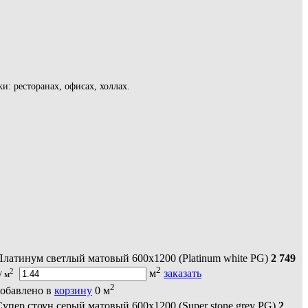
: ресторанах, офисах, холлах.
Платинум светлый матовый 600х1200 (Platinum white PG)
2 749
2
2
м
заказать
/ м
2
обавлено в
корзину
0
м
Супер стоун серый матовый 600х1200 (Super stone grey PG)
2