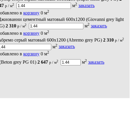
2
2
47
м
заказать
р / м
2
обавлено в
корзину
0
м
Джиованни цементный матовый 600х1200 (Giovanni grey light
2
2
G)
2 310
м
заказать
р / м
2
обавлено в
корзину
0
м
2
Абремо серый матовый 600х1200 (Abremo grey PG)
2 310
р / м
2
м
заказать
2
обавлено в
корзину
0
м
2
2
Beton grey PG 01)
2 647
м
заказать
р / м