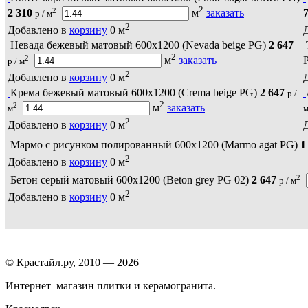
2
2
2 310
м
заказать
р / м
2
Добавлено в
корзину
0
м
Невада бежевый матовый 600х1200 (Nevada beige PG)
2 647
2
2
м
заказать
р / м
2
Добавлено в
корзину
0
м
Крема бежевый матовый 600х1200 (Crema beige PG)
2 647
р /
2
2
м
заказать
м
2
Добавлено в
корзину
0
м
Мармо с рисунком полированный 600х1200 (Marmo agat PG)
1
2
Добавлено в
корзину
0
м
2
Бетон серый матовый 600х1200 (Beton grey PG 02)
2 647
р / м
2
Добавлено в
корзину
0
м
© Крастайл.ру, 2010 — 2026
Интернет–магазин плитки и керамогранита.