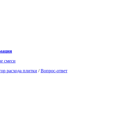
мация
е смеси
тор расхода плитки
/
Вопрос-ответ