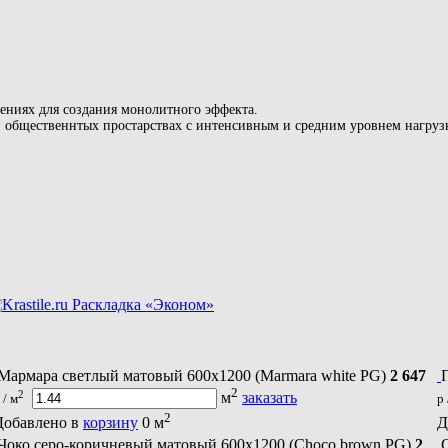
ениях для создания монолитного эффекта.
 общественнтых простарствах с интенсивным и средним уровнем нагрузки
Раскладка «Эконом»
Мармара светлый матовый 600х1200 (Marmara white PG)
2 647
2
2
м
заказать
 / м
р 
2
Добавлено в
корзину
0
м
Д
Чоко серо-коричневый матовый 600х1200 (Choco brown PG)
2