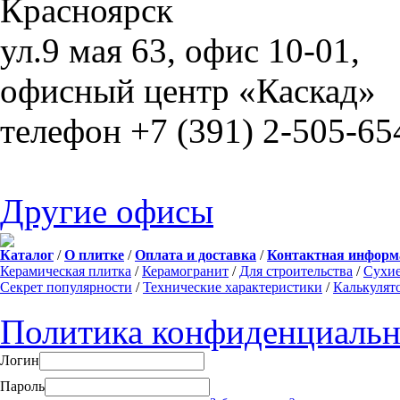
Красноярск
ул.9 мая 63, офис 10-01,
офисный центр «Каскад»
телефон +7 (391) 2-505-65
Другие офисы
Каталог
/
О плитке
/
Оплата и доставка
/
Контактная информ
Керамическая плитка
/
Керамогранит
/
Для строительства
/
Сухие
Секрет популярности
/
Технические характеристики
/
Калькулят
Политика конфиденциальн
Логин
Пароль