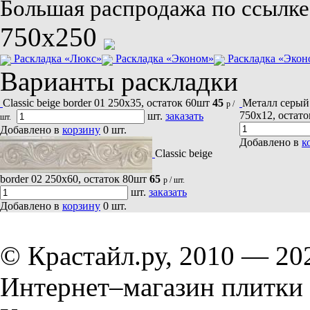
Большая распродажа по ссылке
750x250
Раскладка «Люкс»
Раскладка «Эконом»
Раскладка «Экон
Варианты раскладки
Сlassic beige border 01 250х35, остаток 60шт
45
Металл серый M
р /
750x12, остат
шт.
заказать
шт.
Добавлено в
корзину
0
шт.
Добавлено в
к
Сlassic beige
border 02 250х60, остаток 80шт
65
р / шт.
шт.
заказать
Добавлено в
корзину
0
шт.
© Крастайл.ру, 2010 — 20
Интернет–магазин плитки 